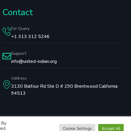
Contact
For Query
+1 313 312 5246
Support
info@united-indian.org
Address
3130 Balfour Rd Ste D # 290 Brentwood California
94513
. By
led
Cookie Settings
Accept All