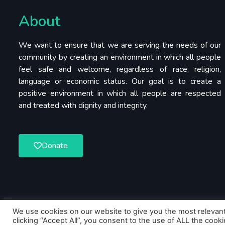
About
We want to ensure that we are serving the needs of our
community by creating an environment in which all people
feel safe and welcome, regardless of race, religion,
language or economic status. Our goal is to create a
positive environment in which all people are respected
and treated with dignity and integrity.
Donate
We use cookies on our website to give you the most relevan
clicking “Accept All”, you consent to the use of ALL the cook
Copyright ©️ 2023 United Indian Association. All Rights R