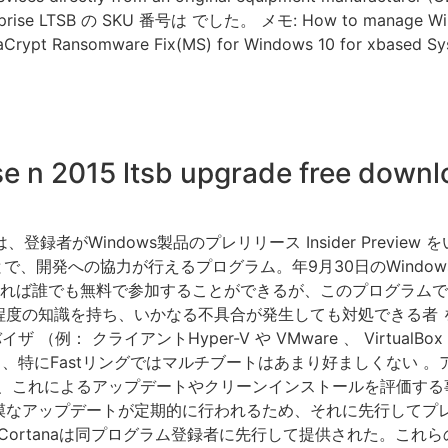
rise LTSB の SKU 番号は でした。 メモ: How to manage Window
Crypt Ransomware Fix(MS) for Windows 10 for xbased Syst
e n 2015 ltsb upgrade free downl
ラム）は、登録者がWindows製品のプレリリース Insider Pre
、開発への協力が行えるプログラム。年9月30日のWindow
以上であれば誰でも無料で参加することができるが、このプログラム
程度の知識を持ち、いかなる不具合が発生しても対処できる者 
（例： クライアントHyper-V や VMware 、 Virtual
にFastリングではマルチブートはあまり好ましくない 。アップデ
、これによるアップデートやクリーンインストールを評価する事もできる
10は小規模なアップデートが定期的に行われるため、それに先行し
ortanaは同プログラム登録者に先行して提供された。これら