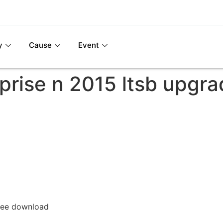
y
Cause
Event
rise n 2015 ltsb upgra
free download